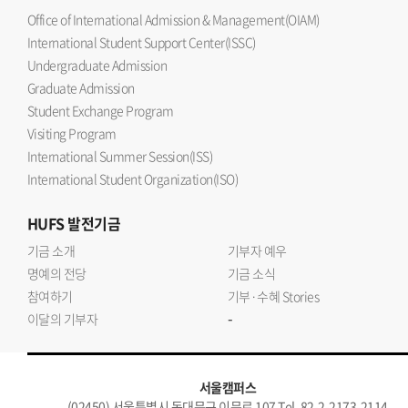
Office of International Admission & Management(OIAM)
International Student Support Center(ISSC)
Undergraduate Admission
Graduate Admission
Student Exchange Program
Visiting Program
International Summer Session(ISS)
International Student Organization(ISO)
HUFS
발전기금
기금 소개
기부자 예우
명예의 전당
기금 소식
참여하기
기부·수혜 Stories
-
이달의 기부자
서울캠퍼스
(02450) 서울특별시 동대문구 이문로 107 Tel. 82-2-2173-2114