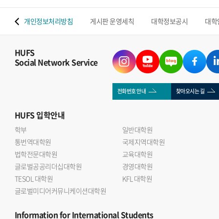
 맵
개인정보처리방침
게시판 운영세칙
대학정보공시
대학
HUFS
Social Network Service
전화번호 안내
찾아오시는 길
HUFS
입학안내
학부
일반대학원
통번역대학원
국제지역대학원
법학전문대학원
교육대학원
글로벌공공리더십대학원
경영대학원
TESOL 대학원
KFL 대학원
글로벌미디어커뮤니케이션대학원
Information
for International Students