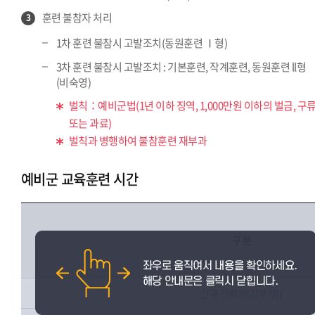
훈련 불참자 처리
3
1차 훈련 불참시 고발조치(동원훈련 Ⅰ형)
3차 훈련 불참시 고발조치 : 기본훈련, 작계훈련, 동원훈련 ll형
(비숙영)
벌칙：예비군법(1년 이하 징역, 1,000만원 이하의 벌금, 구
또는 과료)
벌칙과 병행하여 불참훈련 재부과
예비군 교육훈련 시간
구 분
신규 전역자(간부/병)