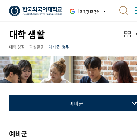
Language
대학 생활
대학 생활
학생활동
예비군·병무
예비군
예비군
병무
예비군
민방위