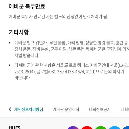
예비군 복무만료
예비군 복무가 만료된 자는 별도의 신청없이 만료처리가 됨.
기타사항
예비군 법규 위반자 : 무단 불참, 대리 입영, 정당한 명령 불복, 훈련 중
정치 운동, 장비 분실, 군무 이탈, 상관 폭행 등 예비군은 군형법에 의
처벌 받습니다.
타 예비군에 관한 사항은 서울.글로벌 캠퍼스 예비군연대 서울(02-217
2513, 2514), 글로벌(031-330-4133, 4624, 4111)으로 문의 하시기
바랍니다
 맵
개인정보처리방침
게시판 운영세칙
대학정보공시
대학
HUFS