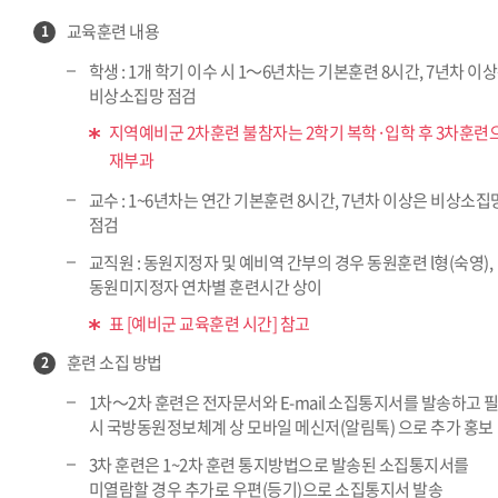
교육훈련 내용
1
학생 : 1개 학기 이수 시 1～6년차는 기본훈련 8시간, 7년차 이
비상소집망 점검
지역예비군 2차훈련 불참자는 2학기 복학·입학 후 3차훈련
재부과
교수 : 1~6년차는 연간 기본훈련 8시간, 7년차 이상은 비상소집
점검
교직원 : 동원지정자 및 예비역 간부의 경우 동원훈련 l형(숙영),
동원미지정자 연차별 훈련시간 상이
표 [예비군 교육훈련 시간] 참고
훈련 소집 방법
2
1차～2차 훈련은 전자문서와 E-mail 소집통지서를 발송하고 
시 국방동원정보체계 상 모바일 메신저(알림톡) 으로 추가 홍보
3차 훈련은 1~2차 훈련 통지방법으로 발송된 소집통지서를
미열람할 경우 추가로 우편(등기)으로 소집통지서 발송