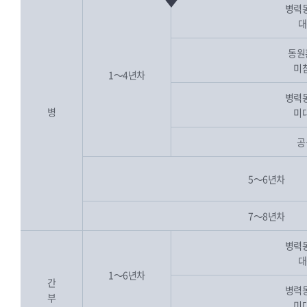
병력
대
동원
미
1～4년차
병력
병
미
공
5～6년차
7～8년차
병력
대
1～6년차
간
병력
부
미