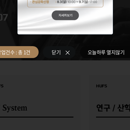
07
08.03
사전수강신청
업건수 : 총
1
건
닫기
오늘하루 열지않기
FS
HUFS
T System
연구 / 산