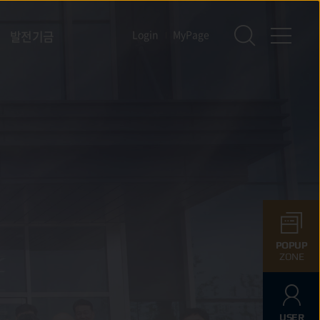
발전기금
Login
MyPage
POPUP
ZONE
USER