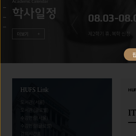
Academic Calendar
학사일정
.21
08.03-08.
년 후기 학위수여식
제2학기 휴․복학 신청
더보기
팝
HUFS Link
HUFS
HU
도서관 (서울)
도서관 (글로벌)
HUFS Link
I
수강편람(서울)
수강편람(글로벌)
강의시간표