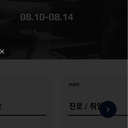
08.10-08.14
08
수강신청
광복
HUFS
학
진로 / 취업