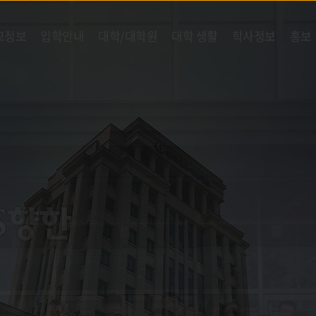
교정보
입학안내
대학/대학원
대학 생활
학사정보
홍보
 향한
S
S