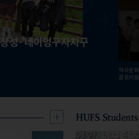
룽장성·네이멍구자치구
단과 극지 연구 협력 방안
략사업단, 특별 콜로키움
ational Conference
역사문화연구소 생태접경사연구단 제10회 워크숍 개최
생태접경사연구단, 중국 헤이룽장성·
역사문화연구소 생태접경
네이멍구자치구 일대 현지조사
콜로키움
HUFS Students