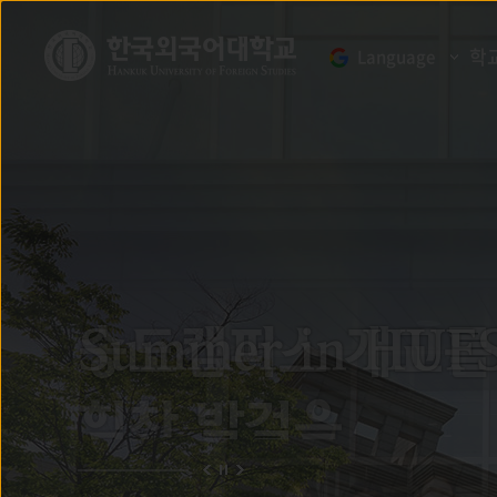
학
Language
송도캠퍼스 개교를
Summer in HUF
Summer in HUF
HUFS 특강
힘찬 발걸음
엔비디아 코리아 김승규 컨슈머 비즈니스 대표