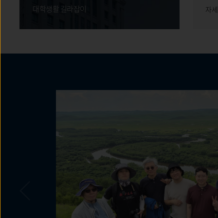
대학생활 길라잡이
자세히 보기
자세
국제학생증
인터넷 증명발급
등록금 고지서(학부)
등록금 고지서(대학원)
교육비납입증명서
기숙사
기념품
식당