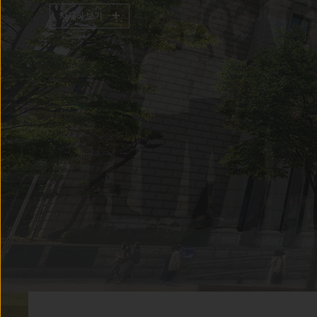
‘성희롱 등 폭력예방교육 이수 요청 
미이수시 성적열람 제한’ 시행 안내
수강편람[ 서울캠퍼스 ]
강의시간표 조회