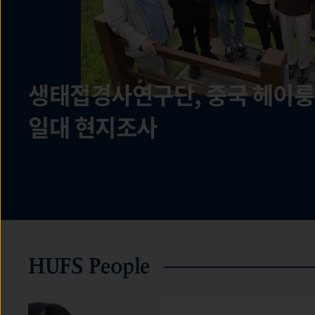
생태접경사연구단, 중국 헤이
역사문화연구소 생태접경사연구단 제4회 정기 콜로키움
극지연구센터, 인도 외교부 대표
국제지역연구센터 HK+국가전
중동연구소, 2026 IMES Intern
개최
논의
개최
개최
일대 현지조사
역사문화연구소 생태접경사연구단 제10회
워크숍 개최
HUFS People