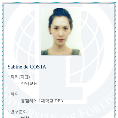
Sabine de COSTA
직위(직급)
전임교원
학위
몽펠리에 1대학교 DEA
연구분야