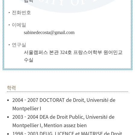
법학
전화번호
이메일
sabinedecosta@gmail.com
연구실
서울캠퍼스 본관 324호 프랑스어학부 원어민교
수실
학력
2004 - 2007 DOCTORAT de Droit, Université de
Montpellier I
2003 - 2004 DEA de Droit Public, Université de
Montpellier I, Mention assez bien
1998 - 2003 DEUG, LICENCE et MAITRISE de Droit