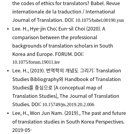
the codes of ethics for translators?
Babel. Revue
internationale de la traduction / International
Journal of Translation.
DOI:
10.1075/babel.00190.yun
Lee. H.,
Hye-jin Cho; Eun-sil Choi (2020).
A
comparison between the professional
backgrounds of translation scholars in South
Korea and Europe.
FORUM
. DOI:
10.1075/forum.19011.lee
Lee. H., (2019).
번역학의
개념도
그리기
: Translation
Studies Bibliography
와
Handbook of Translation
Studies
를
중심으로
[A conceptual map of
Translation Studies],
The Journal of Translation
Studies
. DOI:
10.15749/jts.2019.20.2.006
Lee, H.,
Won Jun Nam. (2019)., The past and future
of translation studies in South Korea
Perspectives
.
2019-05-