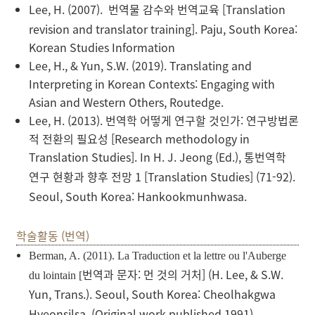
Lee, H. (2007).
번역물
감수와
번역교육
[
Translation
revision and translator training]. Paju, South Korea:
Korean Studies Information
Lee, H., & Yun, S.W. (2019). Translating and
Interpreting in Korean Contexts: Engaging with
Asian and Western Others, Routedge.
Lee, H. (2013).
번역학
어떻게
연구할
것인가
:
연구방법론
적
전환의
필요성
[Research methodology in
Translation Studies]. In H. J. Jeong (Ed.),
통번역학
연구
현황과
향후
전망
1
[Translation Studies] (71-92).
Seoul, South Korea: Hankookmunhwasa.
학술활동 (번역)
Berman, A. (2011).
La Traduction et la lettre ou l'Auberge
번역과
문자
:
먼
것의
거처
] (H. Lee, & S.W.
du lointain
[
Yun, Trans.). Seoul, South Korea: Cheolhakgwa
Hyeonsilsa. (Original work published 1991).