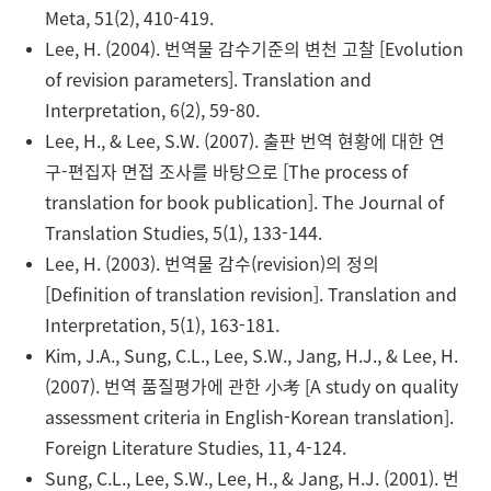
Meta, 51(2), 410-419.
Lee, H. (2004). 번역물 감수기준의 변천 고찰 [Evolution
of revision parameters]. Translation and
Interpretation, 6(2), 59-80.
Lee, H., & Lee, S.W. (2007). 출판 번역 현황에 대한 연
구-편집자 면접 조사를 바탕으로 [The process of
translation for book publication]. The Journal of
Translation Studies, 5(1), 133-144.
Lee, H. (2003). 번역물 감수(revision)의 정의
[Definition of translation revision]. Translation and
Interpretation, 5(1), 163-181.
Kim, J.A., Sung, C.L., Lee, S.W., Jang, H.J., & Lee, H.
(2007). 번역 품질평가에 관한 小考 [A study on quality
assessment criteria in English-Korean translation].
Foreign Literature Studies, 11, 4-124.
Sung, C.L., Lee, S.W., Lee, H., & Jang, H.J. (2001). 번