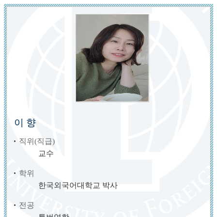
이 향
직위(직급)
교수
학위
한국외국어대학교 박사
전공