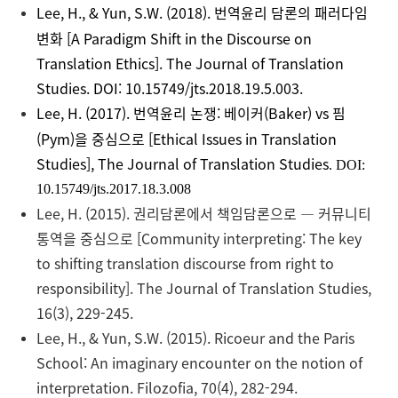
Lee, H., & Yun, S.W. (2018).
번역윤리
담론의
패러다임
변화
[A Paradigm Shift in the Discourse on
Translation Ethics].
The Journal of Translation
Studies.
DOI:
10.15749/jts.2018.19.5.003
.
Lee, H. (2017).
번역윤리
논쟁
:
베이커
(Baker) vs
핌
(Pym)
을
중심으로
[Ethical Issues in Translation
Studies],
The Journal of Translation Studies
. DOI:
10.15749/jts.2017.18.3.008
Lee, H. (2015). 권리담론에서 책임담론으로 — 커뮤니티
통역을 중심으로 [Community interpreting: The key
to shifting translation discourse from right to
responsibility]. The Journal of Translation Studies,
16(3), 229-245.
Lee, H., & Yun, S.W. (2015). Ricoeur and the Paris
School: An imaginary encounter on the notion of
interpretation. Filozofia, 70(4), 282-294.