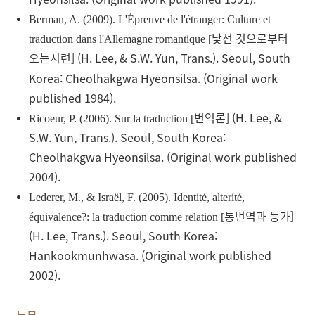
Berman, A. (2009).
L'Épreuve de l'étranger: Culture et
낯선
것으로부터
traduction dans l'Allemagne romantique
[
오는
시련
] (H. Lee, & S.W. Yun, Trans.). Seoul, South
Korea: Cheolhakgwa Hyeonsilsa. (Original work
published 1984).
번역론
] (H. Lee, &
Ricoeur, P. (2006).
Sur la traduction
[
S.W. Yun, Trans.). Seoul, South Korea:
Cheolhakgwa Hyeonsilsa. (Original work published
2004).
Lederer, M., & Israël, F. (2005).
Identité, alterité,
통번역과
등가
]
équivalence?: la traduction comme relation
[
(H. Lee, Trans.). Seoul, South Korea:
Hankookmunhwasa. (Original work published
2002).