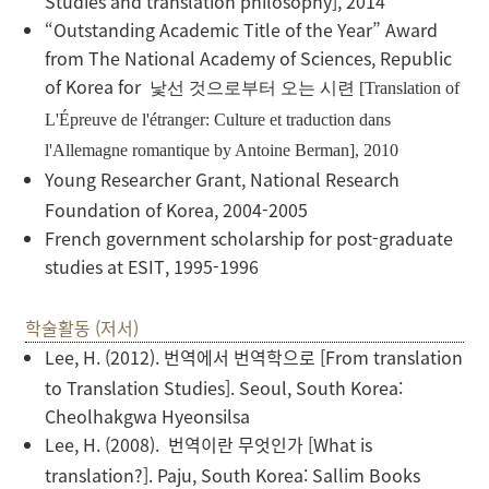
Studies and translation philosophy], 2014
“Outstanding Academic Title of the Year” Award
from The National Academy of Sciences, Republic
of Korea for
낯선
것으로부터
오는
시련
[Translation of
L'Épreuve de l'étranger: Culture et traduction dans
l'Allemagne romantique
by Antoine Berman], 2010
Young Researcher Grant, National Research
Foundation of Korea, 2004-2005
French government scholarship for post-graduate
studies at ESIT, 1995-1996
학술활동 (저서)
Lee, H. (2012).
번역에서
번역학으로
[
From translation
to Translation Studies]. Seoul, South Korea:
Cheolhakgwa Hyeonsilsa
Lee, H. (2008).
번역이란
무엇인가
[
What is
translation?]. Paju, South Korea: Sallim Books