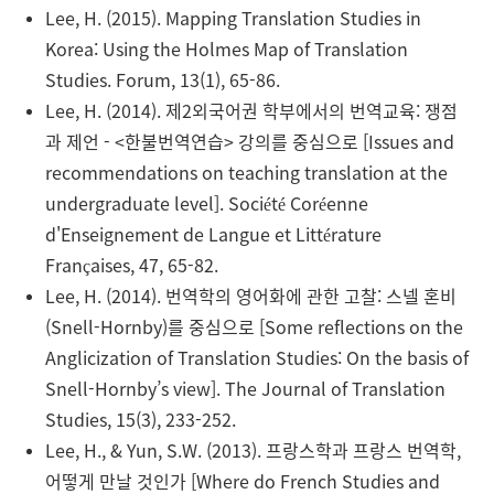
Lee, H. (2015). Mapping Translation Studies in
Korea: Using the Holmes Map of Translation
Studies. Forum, 13(1), 65-86.
Lee, H. (2014). 제2외국어권 학부에서의 번역교육: 쟁점
과 제언 - <한불번역연습> 강의를 중심으로 [Issues and
recommendations on teaching translation at the
undergraduate level]. Société Coréenne
d'Enseignement de Langue et Littérature
Françaises, 47, 65-82.
Lee, H. (2014). 번역학의 영어화에 관한 고찰: 스넬 혼비
(Snell-Hornby)를 중심으로 [Some reflections on the
Anglicization of Translation Studies: On the basis of
Snell-Hornby’s view]. The Journal of Translation
Studies, 15(3), 233-252.
Lee, H., & Yun, S.W. (2013). 프랑스학과 프랑스 번역학,
어떻게 만날 것인가 [Where do French Studies and