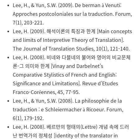
Lee, H., & Yun, S.W. (2009). De berman à Venuti:
Approches postcoloniales sur la traduction. Forum,
7(1), 203-221.
Lee, H. (2009). 해석이론의 특징과 한계 [Main concepts
and limits of Interpretive Theory of Translation].
The Journal of Translation Studies, 10(1), 121-140.
Lee, H. (2008). 비네와 다블네의 불어와 영어의 비교문체
론-그 의미와 한계 [Vinay and Darbelnet’s
Comparative Stylistics of French and English:
Significance and Limitations]. Revue d’Etudes
Franco-Coréennes, 45, 77-95.
Lee, H., & Yun, S.W. (2008). La philosophie de la
traduction : e Schleiermacher à Ricoeur. Forum,
6(1), 179-192.
Lee, H. (2008). 베르만의 형태의(Lettre) 개념 속에 드러
난 번역가의 정체성 [Identity of the translator in