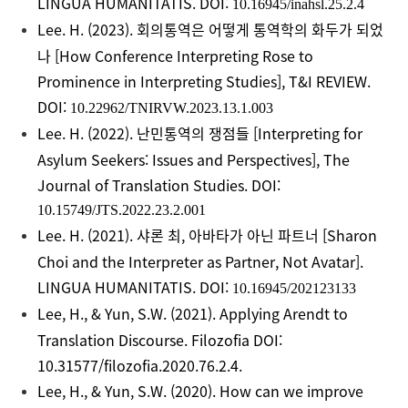
LINGUA HUMANITATIS
. DOI:
10.16945/inahsl.25.2.4
Lee. H. (2023).
회의통역은
어떻게
통역학의
화두가
되었
나
[How Conference Interpreting Rose to
Prominence in Interpreting Studies],
T&I REVIEW.
DOI:
10.22962/TNIRVW.2023.13.1.003
Lee. H. (2022).
난민통역의
쟁점들
[Interpreting for
Asylum Seekers: Issues and Perspectives],
The
Journal of Translation Studies. DOI:
10.15749/JTS.2022.23.2.001
Lee. H. (2021).
샤론
최
,
아바타가
아닌
파트너
[Sharon
Choi and the Interpreter as Partner, Not Avatar].
LINGUA HUMANITATIS. DOI:
10.16945/202123133
Lee, H., & Yun, S.W. (2021).
Applying
Arendt to
Translation Discourse.
Filozofia
DOI:
10.31577/filozofia.2020.76.2.4
.
Lee, H., & Yun, S.W. (2020). How can we improve