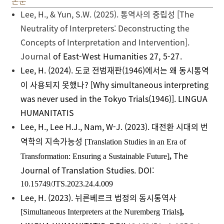
논문
Lee, H., & Yun, S.W. (2025).
통역사의
중립성
[The
Neutrality of Interpreters: Deconstructing the
Concepts of Interpretation and Intervention].
Journal
of East-West Humanities
27, 5-27.
Lee, H. (2024).
도쿄
전범재판
(1946)
에서는
왜
동시통역
이
사용되지
못했나
?
[Why simultaneous interpreting
was never used in the Tokyo Trials(1946)]
.
LINGUA
HUMANITATIS
Lee, H., Lee H.J., Nam, W-J. (2023).
대전환
시대의
번
역학의
지속가능성
[Translation Studies in an Era of
The
Transformation: Ensuring a Sustainable Future]
,
Journal of Translation Studie
s. DOI:
10.15749/JTS.2023.24.4.009
Lee, H. (2023).
뉘른베르크
법정의
동시통역사
[Simultaneous Interpreters at the Nuremberg Trials
],