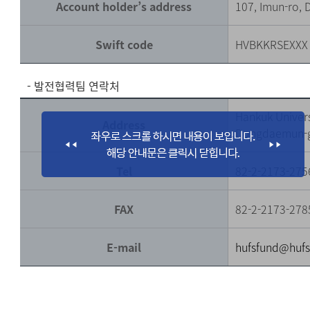
Account holder’s address
107, Imun-ro,
Swift code
HVBKKRSEXXX
- 발전협력팀 연락처
Hankuk Univers
Address
Dongdaemun-g
Tel
82-2-2173-275
FAX
82-2-2173-278
E-mail
hufsfund@hufs