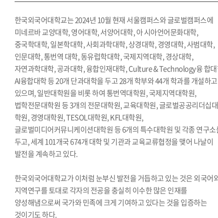
한국외국어대학교는 2024년 10월 현재 서울캠퍼스와 글로벌캠퍼스에
미네르바 교양대학, 영어대학, 서양어대학, 아 시아언어문화대학,
중국학대학, 일본학대학, 사회과학대학, 상경대학, 경영대학, 사범대학,
인문대학, 통번역 대학, 동유럽학대학, 국제지역대학, 경상대학,
자연과학대학, 공과대학, 융합인재대학, Culture & Technology융 합대
AI융합대학 등 20개 단과대학을 두고 28개 학부와 44개 학과를 개설하고
있으며, 일반대학원을 비롯 하여 통번역대학원, 국제지역대학원,
법학전문대학원 등 3개의 전문대학원, 교육대학원, 글로벌공공리더십
학원, 경영대학원, TESOL대학원, KFL대학원,
글로벌미디어커뮤니케이션대학원 등 6개의 특수대학원 및 각종 연구소
두고, 세계 101개국 674개 대학 및 기관과 교육교류협정을 맺어 나날이
발전을 계속하고 있다.
한국외국어대학교가 이처럼 눈부신 발전을 거듭하고 있는 것은 외국어
지역연구를 토대로 각자의 전공을 충실히 이수한 많은 인재를
양성해냄으로써 국가와 민족에 크게 기여하고 있다는 것을 입증하는
것이기도 하다.