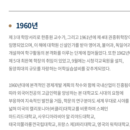
1960년
제 3 대 학장서리로 한종원 교수가, 그리고 1961년에 제 4대 권중휘학장
임명되었으며, 이 해에 대학원 신설인가를 받아 영어과, 불어과, 독일어
개설하여 학구활동의 본격화를 이루는 단계에 접어들었다. 또한 1962
제 5 대 최완복 학장의 취임이 있었고, 9월에는 시청각교육원을 설치,
동양최대의 규모를 자랑하는 어학실습설비를 갖추게되었다.
1960년대에 본격적인 경제개발 계획의 착수와 함께 국내산업이 진흥됨
따라 외국어전공의 고급인력을 양성하는 본 대학교도 시대의 요청에
부응하여 지속적인 발전을 거듭, 학문의 연구분야도 세계 무대로 시야를
넓혀 미국의 캘리포니아(버클리)대학교를 비롯하여 스페인
마드리드대학교, 사우디아라비아 알 리야드대학교,
태국의쭐라롱껀국립대학교, 프랑스 제3파리대학교, 영국의 워릭대학교