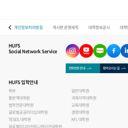
 맵
개인정보처리방침
게시판 운영세칙
대학정보공시
대학
HUFS
Social Network Service
전화번호 안내
찾아오시는 길
HUFS
입학안내
학부
일반대학원
통번역대학원
국제지역대학원
법학전문대학원
교육대학원
글로벌공공리더십대학원
경영대학원
TESOL 대학원
KFL 대학원
글로벌미디어커뮤니케이션대학원