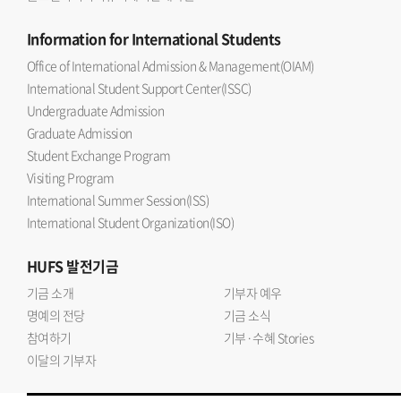
Information
for International Students
Office of International Admission & Management(OIAM)
International Student Support Center(ISSC)
Undergraduate Admission
Graduate Admission
Student Exchange Program
Visiting Program
International Summer Session(ISS)
International Student Organization(ISO)
HUFS
발전기금
기금 소개
기부자 예우
명예의 전당
기금 소식
참여하기
기부·수혜 Stories
이달의 기부자