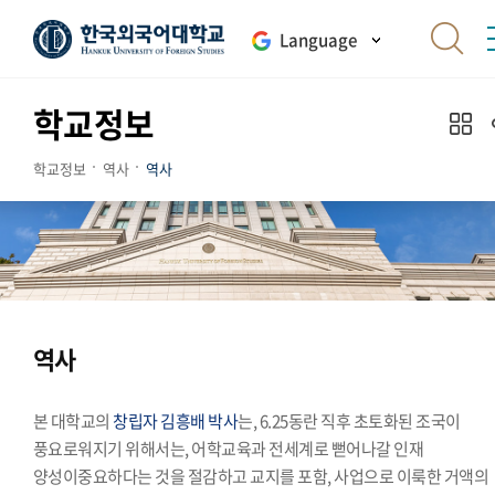
Language
학교정보
학교정보
역사
역사
역사
본 대학교의
창립자 김흥배 박사
는, 6.25동란 직후 초토화된 조국이
풍요로워지기 위해서는, 어학교육과 전세계로 뻗어나갈 인재
양성이중요하다는 것을 절감하고 교지를 포함, 사업으로 이룩한 거액의