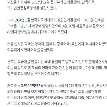
재산을 희사하여, 1952년 12월 문교부의 인가를 받아, 단독으로,
학교법인동원육영회를 설립하였다.
그후
1954년 1월
한국외국어대학의 설립인가를 받아, 그해 1월 안호삼
교수를 초빙, 초대학장에 임명하였으며, 4월 20일 서울특별시 종로2가
82번지 영보빌딩에서 개교하기에 이르렀다.
처음 설치된 학과는 영어과, 불어과, 중국어과, 독일어과, 러시아어과였
이듬해에 서반아어과를 증설했다.
본교는 외국어를 전공하는 국내 유일의 고등교육 기관으로 출범하면서
이를 바탕으로 한 지식의 연마에 지대한 관심이 집중되는가운데 진리·평
창조의 교육이념을 뚜렷이 다져나갔다.
개교 이듬해인
1955년 5월
박술음 박사를 제 2 대 학장으로 임명, 처음으
외대와의 인연을 맺게 하였다. 그리고 1957년 9월 1일 교사를현재의
이문동에 신축 이전, 1958년에 첫 졸업생(133명)을 배출, 이문시대의 막
오르고 외대동문의 사회진출이 시작되었다.