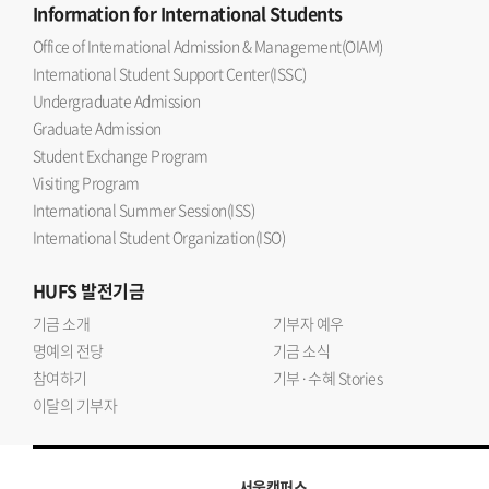
Information
for International Students
Office of International Admission & Management(OIAM)
International Student Support Center(ISSC)
Undergraduate Admission
Graduate Admission
Student Exchange Program
Visiting Program
International Summer Session(ISS)
International Student Organization(ISO)
HUFS
발전기금
기금 소개
기부자 예우
명예의 전당
기금 소식
참여하기
기부·수혜 Stories
이달의 기부자
서울캠퍼스