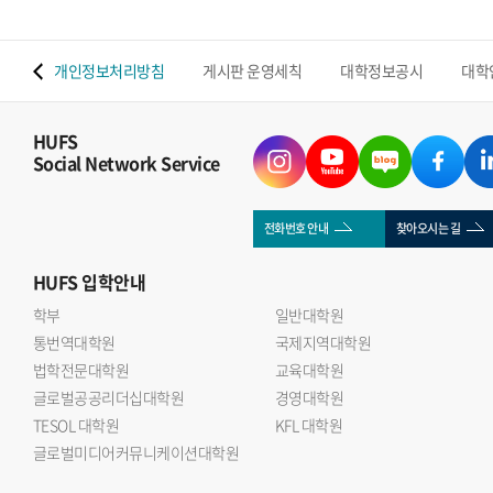
 맵
개인정보처리방침
게시판 운영세칙
대학정보공시
대학
HUFS
Social Network Service
전화번호 안내
찾아오시는 길
HUFS
입학안내
학부
일반대학원
통번역대학원
국제지역대학원
법학전문대학원
교육대학원
글로벌공공리더십대학원
경영대학원
TESOL 대학원
KFL 대학원
글로벌미디어커뮤니케이션대학원