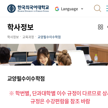
Language
학사정보
학사정보
교육과정
교양필수이수학점
교양필수이수학점
※ 학번별, 단과대학별 이수 규정이 다르므로 상
규정은 수강편람을 참조 바람