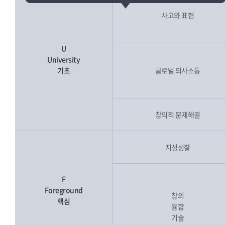
사고와 표현
U
University
기초
글로벌 의사소통
창의적 문제해결
지성성찰
F
Foreground
창의
핵심
융합
기술