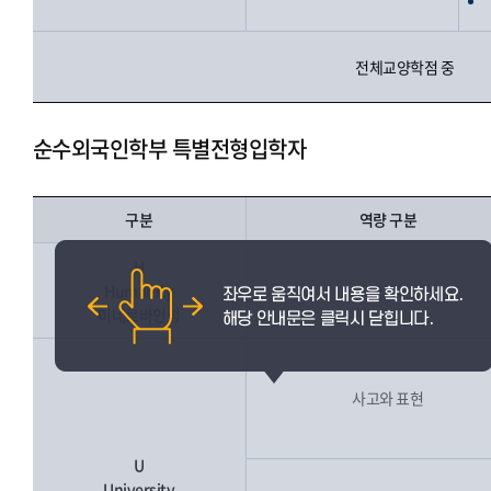
전체교양학점 중
순수외국인학부 특별전형입학자
구분
역량 구분
H
Humanity
인성
미네르바인성
사고와 표현
U
University