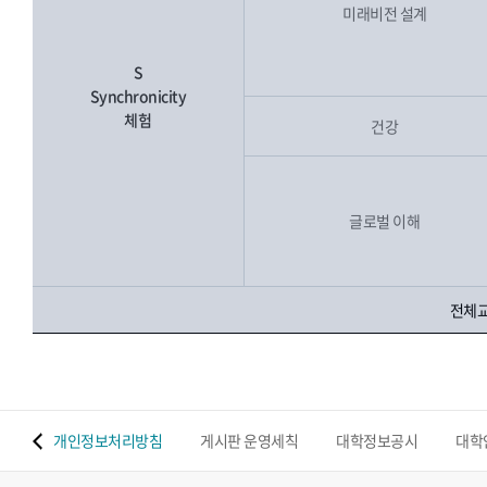
미래비전 설계
S
Synchronicity
체험
건강
글로벌 이해
전체교
 맵
개인정보처리방침
게시판 운영세칙
대학정보공시
대학