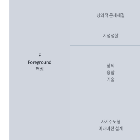
창의적 문제해결
지성성찰
F
Foreground
창의
핵심
융합
기술
자기주도형
미래비전 설계